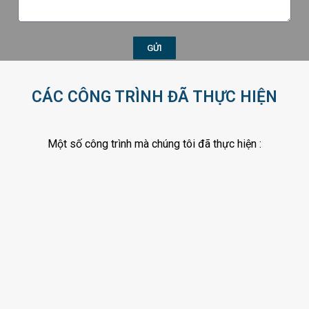
e
ệ
s
n
s
t
a
GỬI
h
g
o
e
ạ
CÁC CÔNG TRÌNH ĐÃ THỰC HIỆN
i
Một số công trình mà chúng tôi đã thực hiện :