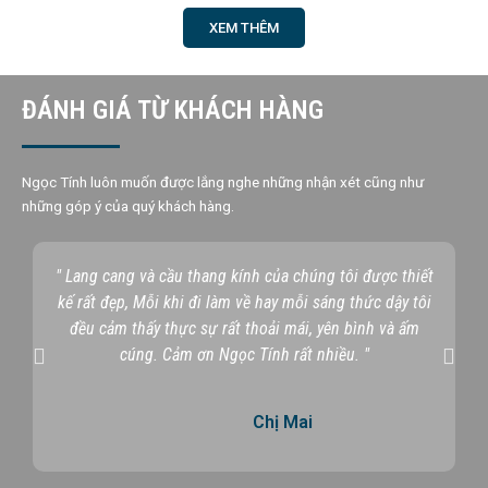
XEM THÊM
ĐÁNH GIÁ TỪ KHÁCH HÀNG
Ngọc Tính luôn muốn được lắng nghe những nhận xét cũng như
những góp ý của quý khách hàng.
" Lang cang và cầu thang kính của chúng tôi được thiết
kế rất đẹp, Mỗi khi đi làm về hay mỗi sáng thức dậy tôi
đều cảm thấy thực sự rất thoải mái, yên bình và ấm
P
N
cúng. Cảm ơn Ngọc Tính rất nhiều. "
r
e
e
x
Chị Mai
v
t
i
o