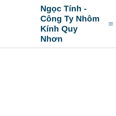
Skip
Ma
Ngọc Tính -
to
Me
content
Công Ty Nhôm
Kính Quy
Nhơn