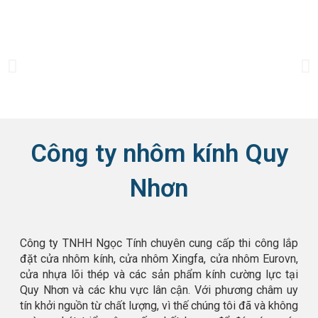
P
N
r
e
e
x
v
t
i
s
o
l
Công ty nhôm kính Quy
u
i
s
d
Nhơn
s
e
l
i
d
Công ty TNHH Ngọc Tính chuyên cung cấp thi công lắp
e
đặt cửa nhôm kính, cửa nhôm Xingfa, cửa nhôm Eurovn,
cửa nhựa lõi thép và các sản phẩm kính cường lực tại
Quy Nhơn và các khu vực lân cận. Với phương châm uy
tín khởi nguồn từ chất lượng, vì thế chúng tôi đã và không