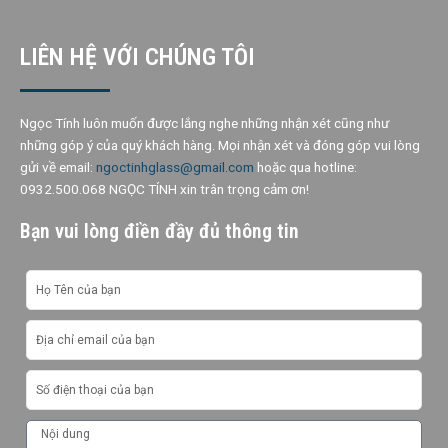
u
s
LIÊN HỆ VỚI CHÚNG TÔI
Ngọc Tính luôn muốn được lắng nghe những nhận xét cũng như
những góp ý của quý khách hàng. Mọi nhận xét và đóng góp vui lòng
gửi về email:
ngoctinhglass@gmail.com
hoặc qua hotline:
0932.500.068 NGỌC TÍNH xin trân trọng cảm ơn!
Bạn vui lòng điền đầy đủ thông tin
T
ê
n
E
m
a
S
i
ố
l
đ
M
i