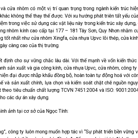
 cửa nhôm có một vị trí quan trọng trong ngành kiến trúc hiện 
 khác không thể thay thế được. Với xu hướng phát triên tất yếu của 
 kiệm trong việc sử dụng các vật liệu này trong kiến trúc xây dựng
 công nhôm kính cao cấp tại 177 – 181 Tây Sơn, Quy Nhơn nhằm c
ợng tốt nhất như cửa nhôm Xingfa, cửa nhựa Upvc lõi thép, cửa kí
ày càng cao của thị trường.
ết định cho sự vững chắc lâu dài. Với thế mạnh về vốn kiến thư
̀nh sản xuất và gia công kính, cửa nhựa Upvc, cửa nhôm, công ty 
hiện đại được nhập khẩu đồng bộ, hoàn toàn tự động hoá với c
́ và sản xuất chính, lựa chọn và kiểm soát chặt chẽ nguồn nguy
 ngặt theo tiêu chuẩn chất lượng TCVN 7451:2004 và ISO: 9001:20
ho các dự án xây dựng.
ình ảnh tại cơ sở của Ngọc Tính:
 công ty luôn mong muốn hợp tác vì “Sự phát triển bền vững v