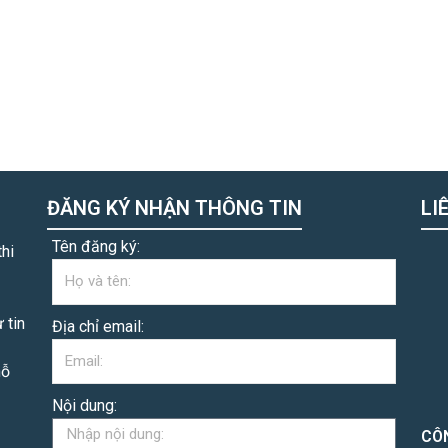
ĐĂNG KÝ NHẬN THÔNG TIN
LI
Tên đăng ký:
hi
 tin
Địa chỉ email:
hỗ
Nội dung:
CÔ