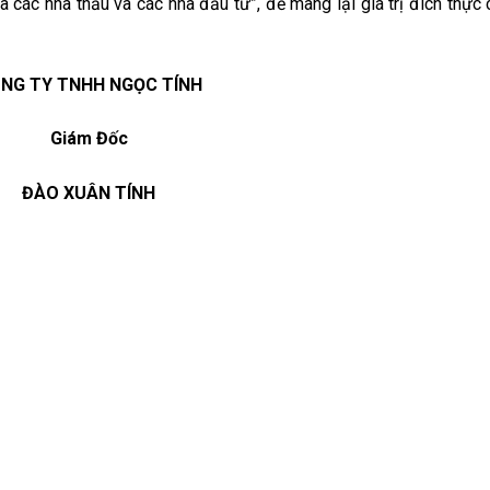
 các nhà thầu và các nhà đầu tư”, để mang lại giá trị đích thực
NG TY TNHH NGỌC TÍNH
Giám Đốc
ĐÀO XUÂN TÍNH