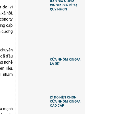
BÁO GIÁ NHÔM
XINGFA GIÁ RẺ TẠI
đại vì
QUY NHƠN
xã hội,
, công ty
ung cấp
nh cường
́c chuyên
đã đầu
CỬA NHÔM XINGFA
ông nghệ
LÀ GÌ?
ên liệu,
04 nhằm
LÝ DO NÊN CHỌN
CỬA NHÔM XINGFA
CAO CẤP
à mạnh