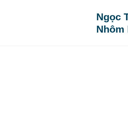
Skip
to
Ngọc T
content
Nhôm 