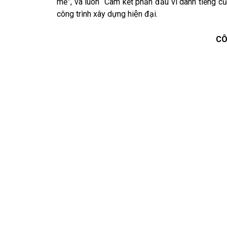
mẽ”, và luôn “Cam kết phấn đấu vì danh tiếng của
công trình xây dựng hiện đại.
CÔ