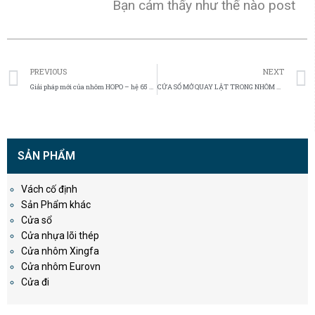
Bạn cảm thấy như thế nào post
Prev
PREVIOUS
NEXT
Giải pháp mới của nhôm HOPO – hệ 65 không cầu cách nhiệt 2020
CỬA SỔ MỞ QUAY LẬT TRONG NHÔM HOPO
SẢN PHẨM
Vách cố định
Sản Phẩm khác
Cửa sổ
Cửa nhựa lõi thép
Cửa nhôm Xingfa
Cửa nhôm Eurovn
Cửa đi