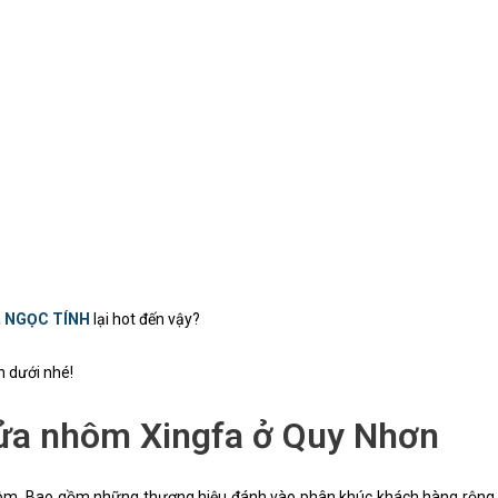
a
NGỌC TÍNH
lại hot đến vậy?
n dưới nhé!
cửa nhôm Xingfa ở Quy Nhơn
hôm. Bao gồm những thương hiệu đánh vào phân khúc khách hàng rộng 