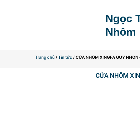
Skip
to
Ngọc T
content
Nhôm 
Trang chủ
/
Tin tức
/ CỬA NHÔM XINGFA QUY NHƠN –
CỬA NHÔM XING