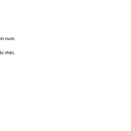
kín nước
ắc chắn,